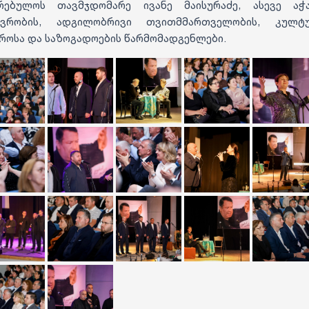
რებულოს თავმჯდომარე ივანე მაისურაძე, ასევე აჭ
ავრობის, ადგილობრივი თვითმმართველობის, კულტუ
როსა და საზოგადოების წარმომადგენლები.