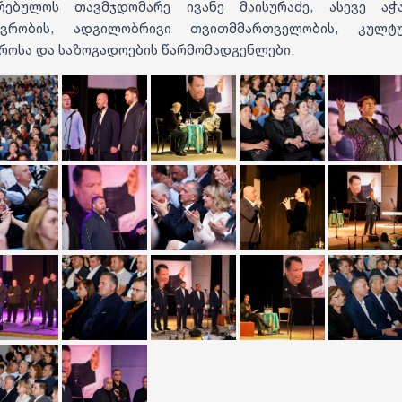
რებულოს თავმჯდომარე ივანე მაისურაძე, ასევე აჭ
ავრობის, ადგილობრივი თვითმმართველობის, კულტუ
როსა და საზოგადოების წარმომადგენლები.