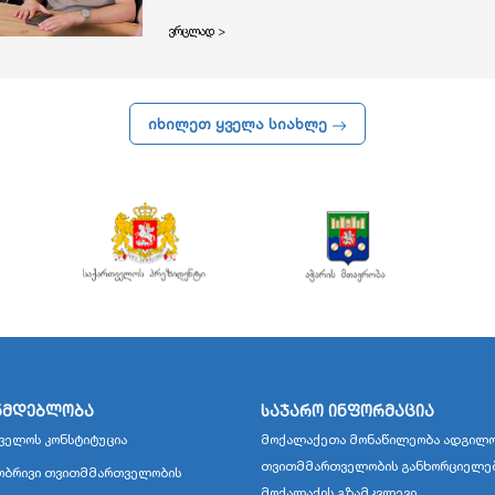
ვრცლად >
იხილეთ ყველა სიახლე
ნმდებლობა
საჯარო ინფორმაცია
ველოს კონსტიტუცია
მოქალაქეთა მონაწილეობა ადგილო
თვითმმართველობის განხორციელე
ბრივი თვითმმართველობის
მოქალაქის გზამკვლევი