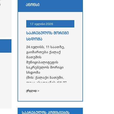
ე
ანონსი
17 ივლისი 2026
საკრებულოს მორიგი
სხდომა
24 ივლისს, 11 საათზე,
გაიმართება ქალაქ
ბათუმის
მუნიციპალიტეტის
საკრებულოს მორიგი
სხდომა
(მის: ქალაქი ბათუმი,
ლუკა ასათიანის ქ.№37,
აჭარის ავტონომიური
ვრცლად >
რესპუბლიკის უმაღლესი
საბჭოს
ადმინისტრაციული
შენობა)
საკრებულოს კომისიების