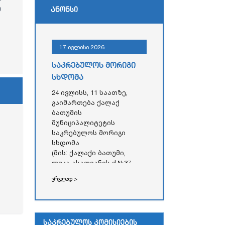
ე
ანონსი
17 ივლისი 2026
საკრებულოს მორიგი
სხდომა
24 ივლისს, 11 საათზე,
გაიმართება ქალაქ
ბათუმის
მუნიციპალიტეტის
საკრებულოს მორიგი
სხდომა
(მის: ქალაქი ბათუმი,
ლუკა ასათიანის ქ.№37,
აჭარის ავტონომიური
ვრცლად >
რესპუბლიკის უმაღლესი
საბჭოს
ადმინისტრაციული
შენობა)
საკრებულოს კომისიების