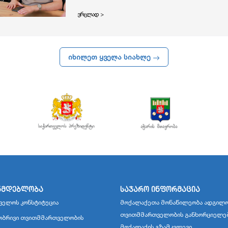
ვრცლად >
იხილეთ ყველა სიახლე
ნმდებლობა
საჯარო ინფორმაცია
ველოს კონსტიტუცია
მოქალაქეთა მონაწილეობა ადგილო
თვითმმართველობის განხორციელე
ბრივი თვითმმართველობის
მოქალაქის გზამკვლევი