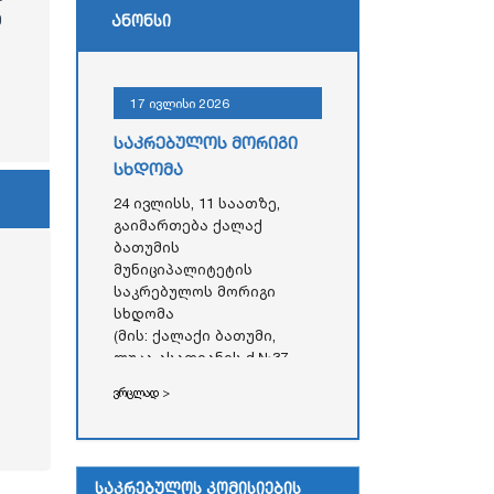
ე
ანონსი
17 ივლისი 2026
საკრებულოს მორიგი
სხდომა
24 ივლისს, 11 საათზე,
გაიმართება ქალაქ
ბათუმის
მუნიციპალიტეტის
საკრებულოს მორიგი
სხდომა
(მის: ქალაქი ბათუმი,
ლუკა ასათიანის ქ.№37,
აჭარის ავტონომიური
ვრცლად >
რესპუბლიკის უმაღლესი
საბჭოს
ადმინისტრაციული
შენობა)
საკრებულოს კომისიების