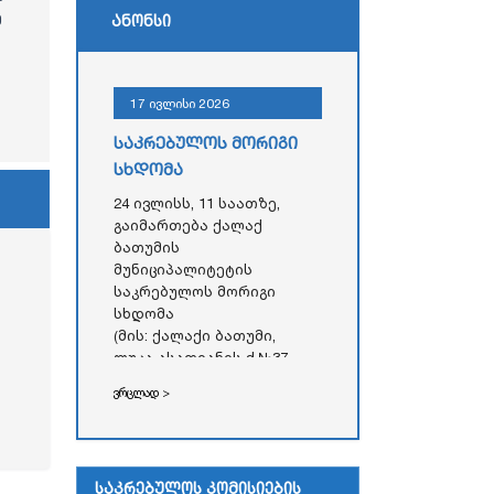
ე
ანონსი
17 ივლისი 2026
საკრებულოს მორიგი
სხდომა
24 ივლისს, 11 საათზე,
გაიმართება ქალაქ
ბათუმის
მუნიციპალიტეტის
საკრებულოს მორიგი
სხდომა
(მის: ქალაქი ბათუმი,
ლუკა ასათიანის ქ.№37,
აჭარის ავტონომიური
ვრცლად >
რესპუბლიკის უმაღლესი
საბჭოს
ადმინისტრაციული
შენობა)
საკრებულოს კომისიების