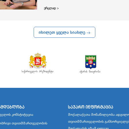
ვრცლად >
იხილეთ ყველა სიახლე
ნმდებლობა
საჯარო ინფორმაცია
ველოს კონსტიტუცია
მოქალაქეთა მონაწილეობა ადგილო
თვითმმართველობის განხორციელე
ბრივი თვითმმართველობის
მოქალაქის გზამკვლევი