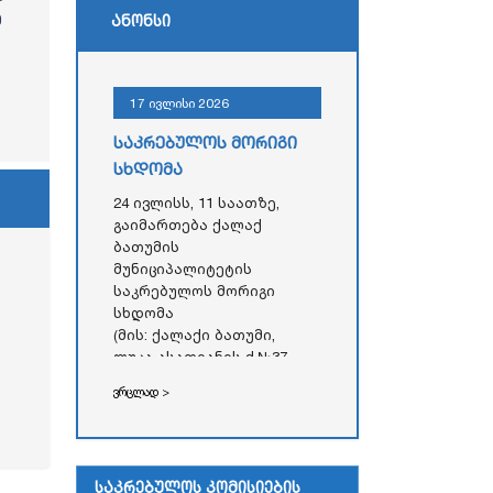
ე
ანონსი
17 ივლისი 2026
საკრებულოს მორიგი
სხდომა
24 ივლისს, 11 საათზე,
გაიმართება ქალაქ
ბათუმის
მუნიციპალიტეტის
საკრებულოს მორიგი
სხდომა
(მის: ქალაქი ბათუმი,
ლუკა ასათიანის ქ.№37,
აჭარის ავტონომიური
ვრცლად >
რესპუბლიკის უმაღლესი
საბჭოს
ადმინისტრაციული
შენობა)
საკრებულოს კომისიების