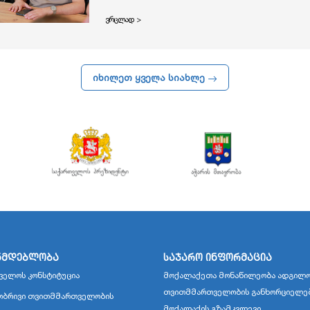
ვრცლად >
იხილეთ ყველა სიახლე
ნმდებლობა
საჯარო ინფორმაცია
ველოს კონსტიტუცია
მოქალაქეთა მონაწილეობა ადგილო
თვითმმართველობის განხორციელე
ბრივი თვითმმართველობის
მოქალაქის გზამკვლევი