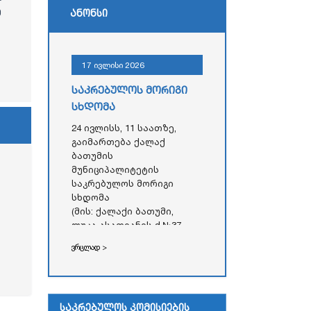
ე
ანონსი
17 ივლისი 2026
საკრებულოს მორიგი
სხდომა
24 ივლისს, 11 საათზე,
გაიმართება ქალაქ
ბათუმის
მუნიციპალიტეტის
საკრებულოს მორიგი
სხდომა
(მის: ქალაქი ბათუმი,
ლუკა ასათიანის ქ.№37,
აჭარის ავტონომიური
ვრცლად >
რესპუბლიკის უმაღლესი
საბჭოს
ადმინისტრაციული
შენობა)
საკრებულოს კომისიების