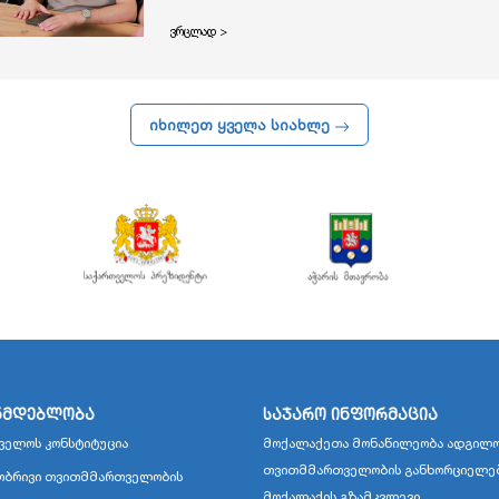
ვრცლად >
იხილეთ ყველა სიახლე
ნმდებლობა
საჯარო ინფორმაცია
ველოს კონსტიტუცია
მოქალაქეთა მონაწილეობა ადგილო
თვითმმართველობის განხორციელე
ბრივი თვითმმართველობის
მოქალაქის გზამკვლევი