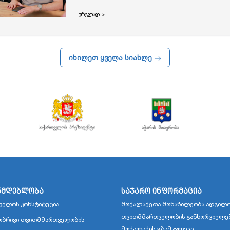
ვრცლად >
იხილეთ ყველა სიახლე
ნმდებლობა
საჯარო ინფორმაცია
ველოს კონსტიტუცია
მოქალაქეთა მონაწილეობა ადგილო
თვითმმართველობის განხორციელე
ბრივი თვითმმართველობის
მოქალაქის გზამკვლევი