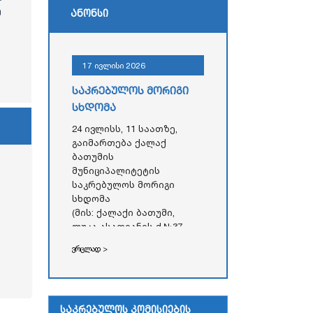
ე
ანონსი
17 ივლისი 2026
საკრებულოს მორიგი
სხდომა
24 ივლისს, 11 საათზე,
გაიმართება ქალაქ
ბათუმის
მუნიციპალიტეტის
საკრებულოს მორიგი
სხდომა
(მის: ქალაქი ბათუმი,
ლუკა ასათიანის ქ.№37,
აჭარის ავტონომიური
ვრცლად >
რესპუბლიკის უმაღლესი
საბჭოს
ადმინისტრაციული
შენობა)
საკრებულოს კომისიების