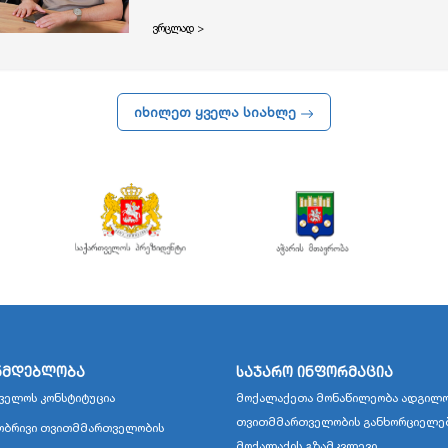
ვრცლად >
იხილეთ ყველა სიახლე
ნმდებლობა
საჯარო ინფორმაცია
ველოს კონსტიტუცია
მოქალაქეთა მონაწილეობა ადგილო
თვითმმართველობის განხორციელე
ბრივი თვითმმართველობის
მოქალაქის გზამკვლევი