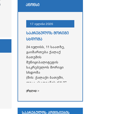
ე
ანონსი
17 ივლისი 2026
საკრებულოს მორიგი
სხდომა
24 ივლისს, 11 საათზე,
გაიმართება ქალაქ
ბათუმის
მუნიციპალიტეტის
საკრებულოს მორიგი
სხდომა
(მის: ქალაქი ბათუმი,
ლუკა ასათიანის ქ.№37,
აჭარის ავტონომიური
ვრცლად >
რესპუბლიკის უმაღლესი
საბჭოს
ადმინისტრაციული
შენობა)
საკრებულოს კომისიების