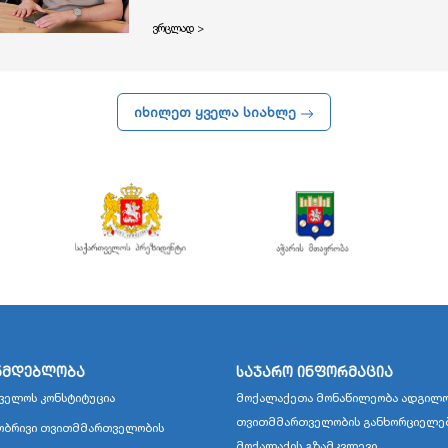
ვრცლად >
იხილეთ ყველა სიახლე
ნმდებლობა
საჯარო ინფორმაცია
ველოს კონსტიტუცია
მოქალაქეთა მონაწილეობა ადგილო
თვითმმართველობის განხორციელე
ბრივი თვითმმართველობის
მოქალაქის გზამკვლევი