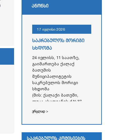
ე
ანონსი
17 ივლისი 2026
საკრებულოს მორიგი
სხდომა
24 ივლისს, 11 საათზე,
გაიმართება ქალაქ
ბათუმის
მუნიციპალიტეტის
საკრებულოს მორიგი
სხდომა
(მის: ქალაქი ბათუმი,
ლუკა ასათიანის ქ.№37,
აჭარის ავტონომიური
ვრცლად >
რესპუბლიკის უმაღლესი
საბჭოს
ადმინისტრაციული
შენობა)
საკრებულოს კომისიების