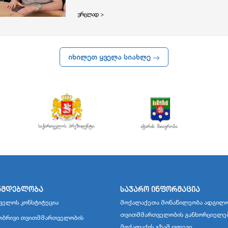
ვრცლად >
იხილეთ ყველა სიახლე
ნმდებლობა
საჯარო ინფორმაცია
ველოს კონსტიტუცია
მოქალაქეთა მონაწილეობა ადგილო
თვითმმართველობის განხორციელე
ბრივი თვითმმართველობის
მოქალაქის გზამკვლევი