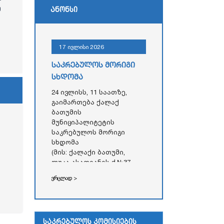
ე
ანონსი
17 ივლისი 2026
საკრებულოს მორიგი
სხდომა
24 ივლისს, 11 საათზე,
გაიმართება ქალაქ
ბათუმის
მუნიციპალიტეტის
საკრებულოს მორიგი
სხდომა
(მის: ქალაქი ბათუმი,
ლუკა ასათიანის ქ.№37,
აჭარის ავტონომიური
ვრცლად >
რესპუბლიკის უმაღლესი
საბჭოს
ადმინისტრაციული
შენობა)
საკრებულოს კომისიების