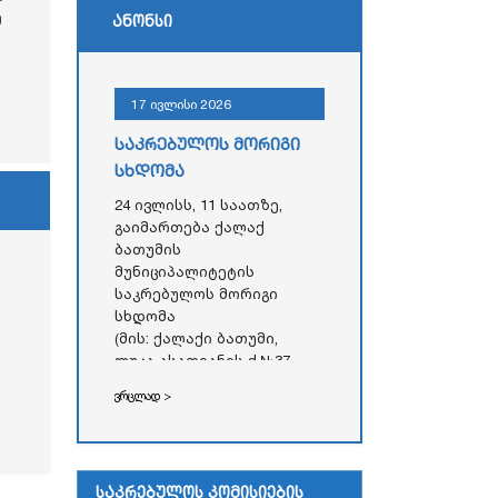
ე
ანონსი
17 ივლისი 2026
საკრებულოს მორიგი
სხდომა
24 ივლისს, 11 საათზე,
გაიმართება ქალაქ
ბათუმის
მუნიციპალიტეტის
საკრებულოს მორიგი
სხდომა
(მის: ქალაქი ბათუმი,
ლუკა ასათიანის ქ.№37,
აჭარის ავტონომიური
ვრცლად >
რესპუბლიკის უმაღლესი
საბჭოს
ადმინისტრაციული
შენობა)
საკრებულოს კომისიების