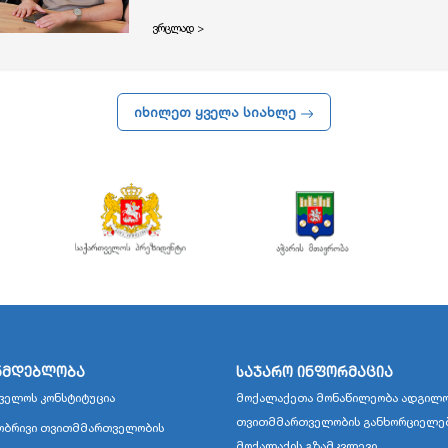
ვრცლად >
იხილეთ ყველა სიახლე
ნმდებლობა
საჯარო ინფორმაცია
ველოს კონსტიტუცია
მოქალაქეთა მონაწილეობა ადგილო
თვითმმართველობის განხორციელე
ბრივი თვითმმართველობის
მოქალაქის გზამკვლევი